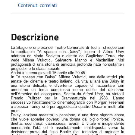
Contenuti correlati
Descrizione
La Stagione di prosa del Teatro Comunale di Todi si chiudoe con
lo spettacolo "A spasso con Daisy", l'opera di Alfred Uhry
adattata da Mario Scaletta e diretta da Guglielmo Ferro, che
vede Milena Vukotic, Salvatore Marino e Maximilian Nisi
protagonisti di una storia di amicizia profonda nata nonostante i
pregiudizi e le classi sociali.
Andrà in scena giovedì 16 aprile alle 20.45.
In "A spasso con Daisy" Milena Vukotic, una delle attrici più
amate del cinema e teatro italiano, dà vita all’anziana Daisy in
una storia delicata e divertente capace di raccontare con
umorismo un tema complesso come quello del razzismo
nell’America del dopoguerra. Scritta da Alfred Uhry, ha vinto il
Premio Pulitzer per la Drammaturgia nel 1988. L’anno
successivo l’adattamento cinematografico con Morgan Freeman
e Jessica Tandy si è poi aggiudicato quattro Oscar e molti altri
premi.
Daisy, anziana maestra in pensione, è una ricca signora ebrea
che vuole apparire povera; una donna dal piglio forte: ironica,
diretta, scontrosa, capricciosa, avara. È vitale e indipendente
nonostante l’età ed è assolutamente maldisposta verso la
decisione presa dal figlio Boolie (nel tentativo di arginare la