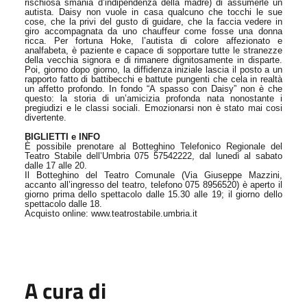
rischiosa smania d’indipendenza della madre) di assumerle un
autista. Daisy non vuole in casa qualcuno che tocchi le sue
cose, che la privi del gusto di guidare, che la faccia vedere in
giro accompagnata da uno chauffeur come fosse una donna
ricca. Per fortuna Hoke, l’autista di colore affezionato e
analfabeta, è paziente e capace di sopportare tutte le stranezze
della vecchia signora e di rimanere dignitosamente in disparte.
Poi, giorno dopo giorno, la diffidenza iniziale lascia il posto a un
rapporto fatto di battibecchi e battute pungenti che cela in realtà
un affetto profondo. In fondo “A spasso con Daisy” non è che
questo: la storia di un’amicizia profonda nata nonostante i
pregiudizi e le classi sociali. Emozionarsi non è stato mai cosi
divertente.
BIGLIETTI e INFO
È possibile prenotare al Botteghino Telefonico Regionale del
Teatro Stabile dell’Umbria 075 57542222, dal lunedì al sabato
dalle 17 alle 20.
Il Botteghino del Teatro Comunale (Via Giuseppe Mazzini,
accanto all’ingresso del teatro, telefono 075 8956520) è aperto il
giorno prima dello spettacolo dalle 15.30 alle 19; il giorno dello
spettacolo dalle 18.
Acquisto online: www.teatrostabile.umbria.it
A cura di