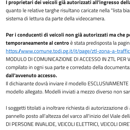
I proprietari dei veicoli già autorizzati all'ingresso d
quanto le relative targhe risultano caricate nella "lista bi
sistema di lettura da parte della videocamera.
Per i conducenti di veicoli non già autorizzati ma che 
temporaneamente al centro
è stata predisposta la pagi
https://www.comune.todi.pg.it/it/page/ztl-zona-a-traffic
MODULO DI COMUNICAZIONE DI ACCESSO IN ZTL PER VEI
compilato in ogni sua parte e corredato della documentaz
dall'avvenuto accesso.
Il dichiarante dovrà inviare il modello ESCLUSIVAMENTE a m
modello allegato. Modelli inviati a mezzo diverso non sa
I soggetti titolati a inoltrare richiesta di autorizzazione d
pannello posto all'altezza del varco all'inizio del Viale 
DI PERSONE INVALIDE, VEICOLI ELETTRICI, VEICOLI DI