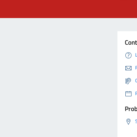
Cont
Prob