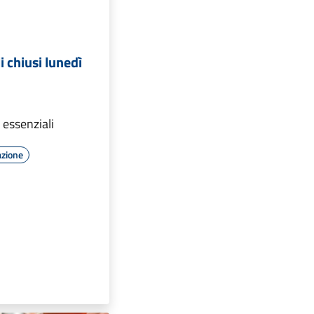
i chiusi lunedì
i essenziali
azione