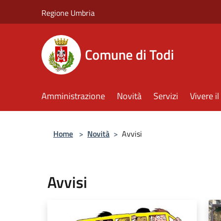
Salta al contenuto principale
Regione Umbria
Comune di Todi
Amministrazione
Novità
Servizi
Vivere 
Home
>
Novità
>
Avvisi
Avvisi