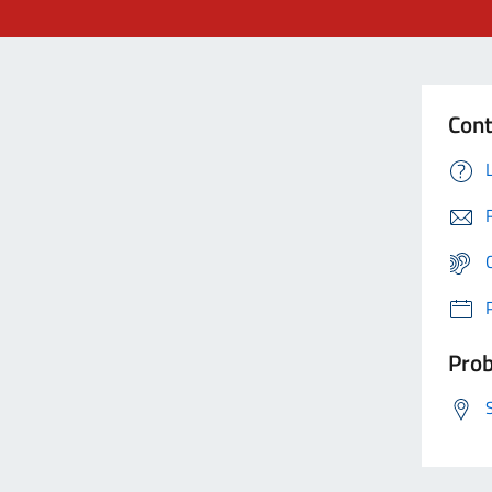
Cont
Prob