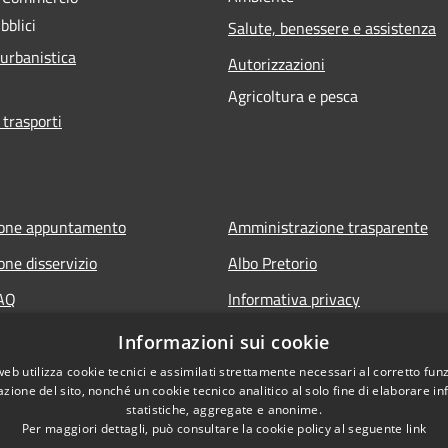
bblici
Salute, benessere e assistenza
 urbanistica
Autorizzazioni
Agricoltura e pesca
 trasporti
ione appuntamento
Amministrazione trasparente
one disservizio
Albo Pretorio
FAQ
Informativa privacy
 assistenza
Note legali
Informazioni sui cookie
Dichiarazione di accessibilità
web utilizza cookie tecnici e assimilati strettamente necessari al corretto fu
azione del sito, nonché un cookie tecnico analitico al solo fine di elaborare i
statistiche, aggregate e anonime.
Per maggiori dettagli, può consultare la cookie policy al seguente
link