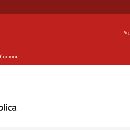
Seg
il Comune
blica