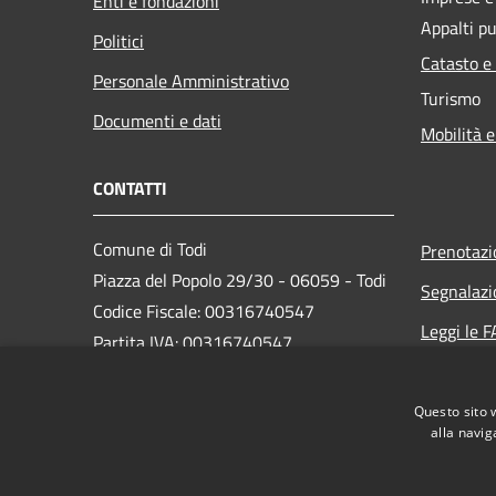
Enti e fondazioni
Appalti pu
Politici
Catasto e
Personale Amministrativo
Turismo
Documenti e dati
Mobilità e
CONTATTI
Comune di Todi
Prenotaz
Piazza del Popolo 29/30 - 06059 - Todi
Segnalazi
Codice Fiscale: 00316740547
Leggi le 
Partita IVA: 00316740547
Richiesta
PEC:
comune.todi@postacert.umbria.it
Questo sito 
Centralino Unico: 075 89561
alla navig