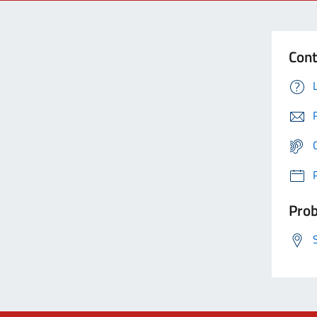
Cont
Prob