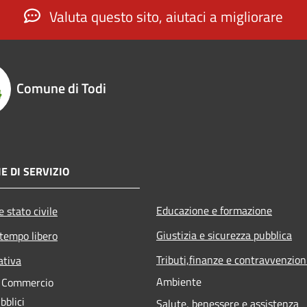
Valuta questo sito, aiutaci a migliorare
Comune di Todi
E DI SERVIZIO
Educazione e formazione
 stato civile
Giustizia e sicurezza pubblica
 tempo libero
Tributi,finanze e contravvenzion
ativa
Ambiente
e Commercio
bblici
Salute, benessere e assistenza