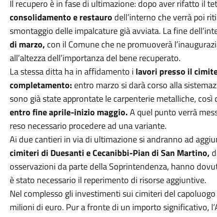
Il recupero è in fase di ultimazione: dopo aver rifatto il te
consolidamento e restauro
dell’interno che verrà poi ri
smontaggio delle impalcature già avviata. La fine dell’int
di marzo,
con il Comune che ne promuoverà l’inaugurazi
all’altezza dell’importanza del bene recuperato.
La stessa ditta ha in affidamento i
lavori presso il cimit
completamento:
entro marzo si darà corso alla sistemazio
sono già state approntate le carpenterie metalliche, così d
entro fine aprile-inizio maggio.
A quel punto verrà messa
reso necessario procedere ad una variante.
Ai due cantieri in via di ultimazione si andranno ad aggiun
cimiteri di Duesanti e Cecanibbi-Pian di San Martino,
da
osservazioni da parte della Soprintendenza, hanno dovuto 
è stato necessario il reperimento di risorse aggiuntive.
Nel complesso gli investimenti sui cimiteri del capoluogo 
milioni di euro. Pur a fronte di un importo significativo,