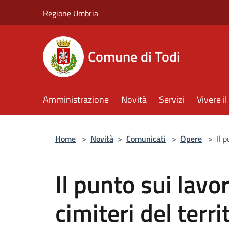
Salta al contenuto principale
Regione Umbria
Comune di Todi
Amministrazione
Novità
Servizi
Vivere 
Home
>
Novità
>
Comunicati
>
Opere
>
Il 
Il punto sui lavor
cimiteri del terri