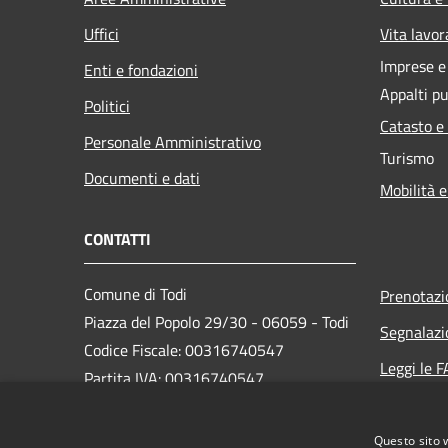
Uffici
Vita lavor
Imprese 
Enti e fondazioni
Appalti pu
Politici
Catasto e
Personale Amministrativo
Turismo
Documenti e dati
Mobilità e
CONTATTI
Comune di Todi
Prenotaz
Piazza del Popolo 29/30 - 06059 - Todi
Segnalazi
Codice Fiscale: 00316740547
Leggi le 
Partita IVA: 00316740547
Richiesta
PEC:
comune.todi@postacert.umbria.it
Questo sito 