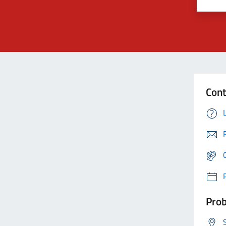
Cont
Prob