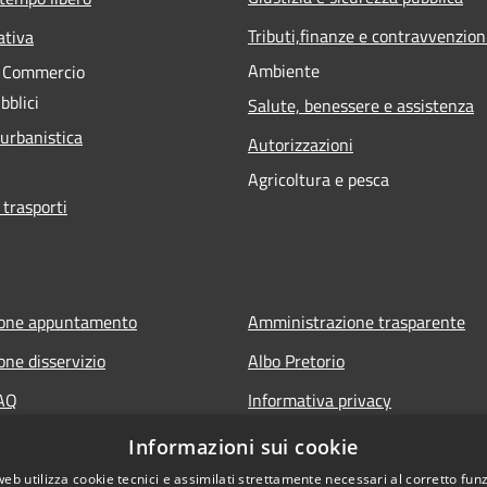
Tributi,finanze e contravvenzion
ativa
Ambiente
e Commercio
bblici
Salute, benessere e assistenza
 urbanistica
Autorizzazioni
Agricoltura e pesca
 trasporti
ione appuntamento
Amministrazione trasparente
one disservizio
Albo Pretorio
FAQ
Informativa privacy
 assistenza
Note legali
Informazioni sui cookie
Dichiarazione di accessibilità
web utilizza cookie tecnici e assimilati strettamente necessari al corretto fu