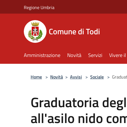
Salta al contenuto principale
Regione Umbria
Comune di Todi
Amministrazione
Novità
Servizi
Vivere 
Home
>
Novità
>
Avvisi
>
Sociale
>
Graduat
Graduatoria degl
all'asilo nido c