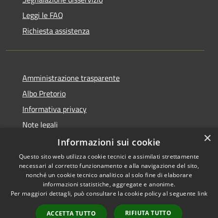
Leggi le FAQ
Richiesta assistenza
Amministrazione trasparente
Albo Pretorio
Informativa privacy
Note legali
×
Dichiarazione di accessibilità
Informazioni sui cookie
Questo sito web utilizza cookie tecnici e assimilati strettamente
necessari al corretto funzionamento e alla navigazione del sito,
nonché un cookie tecnico analitico al solo fine di elaborare
informazioni statistiche, aggregate e anonime.
RSS
Copyright © 2026 • Comune di
Per maggiori dettagli, può consultare la cookie policy al seguente
link
Accessibilità
Todi • Powered by
Privacy
Municipium
Accesso
•
RIFIUTA TUTTO
ACCETTA TUTTO