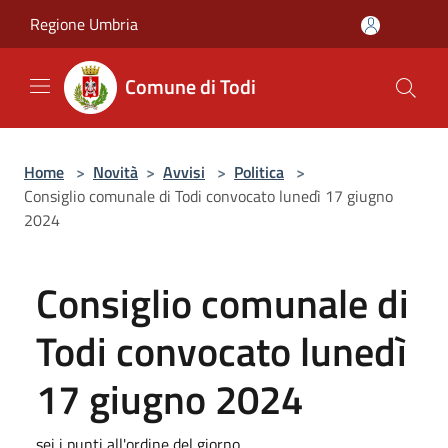
Salta al contenuto principale
Regione Umbria
Comune di Todi
Home
>
Novità
>
Avvisi
>
Politica
>
Consiglio comunale di Todi convocato lunedì 17 giugno
2024
Consiglio comunale di
Todi convocato lunedì
17 giugno 2024
sei i punti all'ordine del giorno