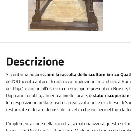
Descrizione
Si continua ad
arricchire la raccolta dello scultore Enrico Quatt
dell'Ottocento autore di una ricca produzione in Umbria, a Rom
dei Papi", e anche all'estero, con sue opere presenti in Brasile, 
Dopo anni di oblio, almeno a livello locale,
è stato riscoperto e 
loro esposizione nella Gipsoteca realizzata nelle ex chiese di S
restaurate e dotate di bussole in vetro che ne permettono la fru
L'implementazione della raccolta si materializzerà questa sett
firmata "E. Quattrini" raffigurante Madonna in trono con bambin