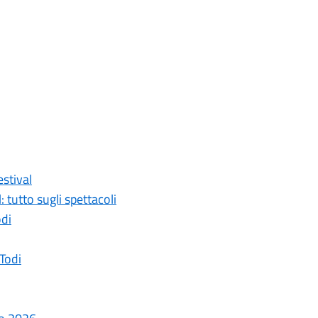
estival
tutto sugli spettacoli
odi
 Todi