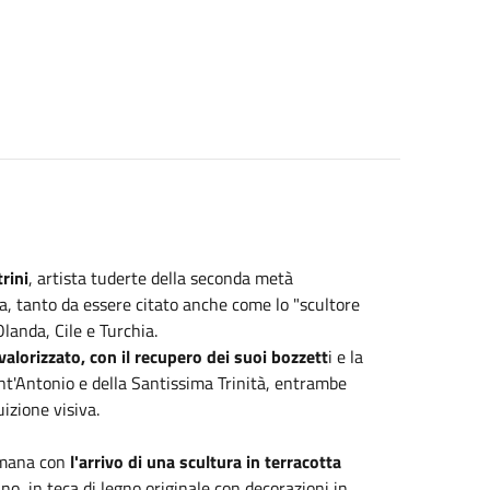
rini
, artista tuderte della seconda metà
a, tanto da essere citato anche come lo "scultore
Olanda, Cile e Turchia.
valorizzato, con il recupero dei suoi bozzett
i e la
ant'Antonio e della Santissima Trinità, entrambe
izione visiva.
imana con
l'arrivo di una scultura in terracotta
o, in teca di legno originale con decorazioni in