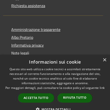
Richiesta assistenza
Amministrazione trasparente
Albo Pretorio
Informativa privacy
Note legali
×
Dichiarazione di accessibilità
Informazioni sui cookie
Questo sito web utilizza cookie tecnici e assimilati strettamente
necessari al corretto funzionamento e alla navigazione del sito,
nonché un cookie tecnico analitico al solo fine di elaborare
informazioni statistiche, aggregate e anonime.
RSS
Copyright © 2026 • Comune di
Per maggiori dettagli, può consultare la cookie policy al seguente
link
Accessibilità
Todi • Powered by
Privacy
Municipium
Accesso
•
RIFIUTA TUTTO
ACCETTA TUTTO
Cookie
redazione
Mappa del sito
MOSTRA DETTAGLI