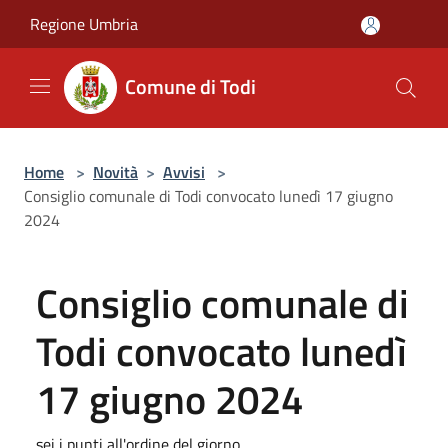
Salta al contenuto principale
Regione Umbria
Comune di Todi
Home
>
Novità
>
Avvisi
>
Consiglio comunale di Todi convocato lunedì 17 giugno
2024
Consiglio comunale di
Todi convocato lunedì
17 giugno 2024
sei i punti all'ordine del giorno