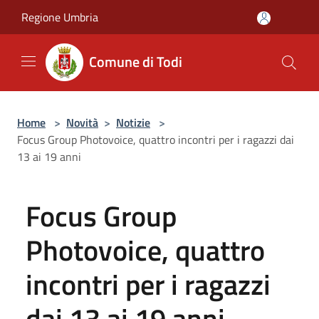
Salta al contenuto principale
Regione Umbria
Comune di Todi
Home
>
Novità
>
Notizie
>
Focus Group Photovoice, quattro incontri per i ragazzi dai
13 ai 19 anni
Focus Group
Photovoice, quattro
incontri per i ragazzi
dai 13 ai 19 anni