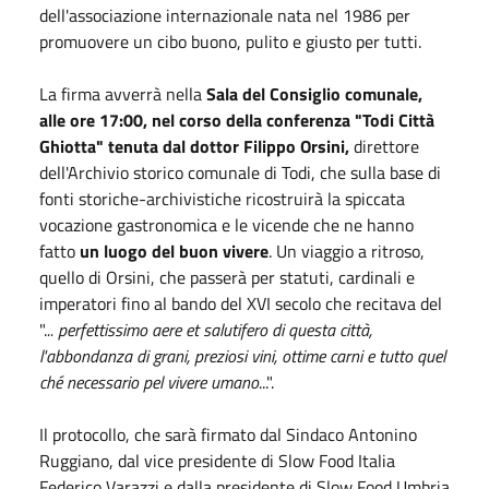
dell'associazione internazionale nata nel 1986 per
promuovere un cibo buono, pulito e giusto per tutti.
La firma avverrà nella
Sala del Consiglio comunale,
alle ore 17:00, nel corso della conferenza "Todi Città
Ghiotta" tenuta dal dottor Filippo Orsini,
direttore
dell'Archivio storico comunale di Todi, che sulla base di
fonti storiche-archivistiche ricostruirà la spiccata
vocazione gastronomica e le vicende che ne hanno
fatto
un luogo del buon vivere
. Un viaggio a ritroso,
quello di Orsini, che passerà per statuti, cardinali e
imperatori fino al bando del XVI secolo che recitava del
".
.. perfettissimo aere et salutifero di questa città,
l'abbondanza di grani, preziosi vini, ottime carni e tutto quel
ché necessario pel vivere umano
...".
Il protocollo, che sarà firmato dal Sindaco Antonino
Ruggiano, dal vice presidente di Slow Food Italia
Federico Varazzi e dalla presidente di Slow Food Umbria