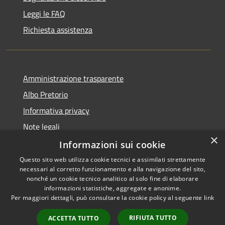
Leggi le FAQ
Richiesta assistenza
Amministrazione trasparente
Albo Pretorio
Informativa privacy
Note legali
×
Dichiarazione di accessibilità
Informazioni sui cookie
Questo sito web utilizza cookie tecnici e assimilati strettamente
necessari al corretto funzionamento e alla navigazione del sito,
nonché un cookie tecnico analitico al solo fine di elaborare
informazioni statistiche, aggregate e anonime.
RSS
Copyright © 2026 • Comune di
Per maggiori dettagli, può consultare la cookie policy al seguente
link
Accessibilità
Todi • Powered by
Privacy
Municipium
Accesso
•
RIFIUTA TUTTO
ACCETTA TUTTO