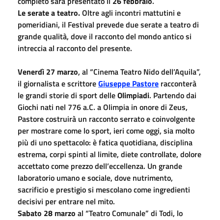
completo sarà presentato il
26 febbraio
.
Le serate a teatro.
Oltre agli incontri mattutini e
pomeridiani, il Festival prevede due serate a teatro di
grande qualità, dove il racconto del mondo antico si
intreccia al racconto del presente.
Venerdì 27 marzo
, al “Cinema Teatro Nido dell’Aquila”,
il giornalista e scrittore
Giuseppe Pastore
racconterà
le grandi storie di sport delle
Olimpiadi
. Partendo dai
Giochi nati nel 776 a.C. a Olimpia in onore di Zeus,
Pastore costruirà un racconto serrato e coinvolgente
per mostrare come lo sport, ieri come oggi, sia molto
più di uno spettacolo: è fatica quotidiana, disciplina
estrema, corpi spinti al limite, diete controllate, dolore
accettato come prezzo dell’eccellenza. Un grande
laboratorio umano e sociale, dove nutrimento,
sacrificio e prestigio si mescolano come ingredienti
decisivi per entrare nel mito.
Sabato 28 marzo
al “Teatro Comunale” di Todi, lo