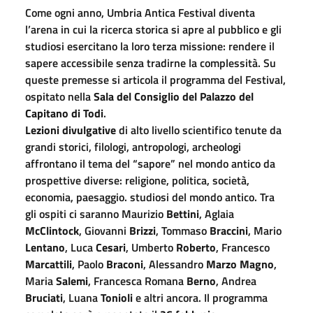
Come ogni anno, Umbria Antica Festival diventa
l’arena in cui la ricerca storica si apre al pubblico e gli
studiosi esercitano la loro terza missione: rendere il
sapere accessibile senza tradirne la complessità. Su
queste premesse si articola il programma del Festival,
ospitato nella
Sala del Consiglio del Palazzo del
Capitano di Todi
.
Lezioni divulgative
di alto livello scientifico tenute da
grandi storici, filologi, antropologi, archeologi
affrontano il tema del “sapore” nel mondo antico da
prospettive diverse: religione, politica, società,
economia, paesaggio. studiosi del mondo antico. Tra
gli ospiti ci saranno Maurizio
Bettini
, Aglaia
McClintock
, Giovanni
Brizzi
, Tommaso
Braccini
, Mario
Lentano
, Luca
Cesari
, Umberto
Roberto
, Francesco
Marcattili
, Paolo
Braconi
, Alessandro
Marzo Magno
,
Maria
Salemi
, Francesca Romana
Berno
, Andrea
Bruciati
, Luana
Tonioli
e altri ancora. Il programma