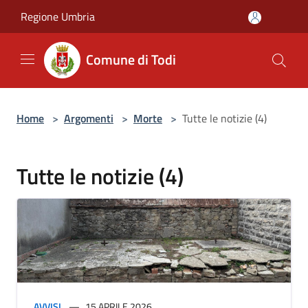
Salta al contenuto principale
Regione Umbria
Comune di Todi
Home
>
Argomenti
>
Morte
>
Tutte le notizie (4)
Tutte le notizie (4)
AVVISI
15 APRILE 2026