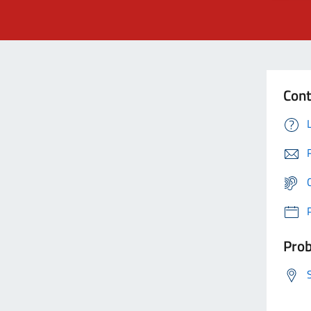
Cont
Prob