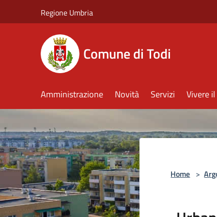
Salta al contenuto principale
Regione Umbria
Comune di Todi
Amministrazione
Novità
Servizi
Vivere 
Home
>
Arg