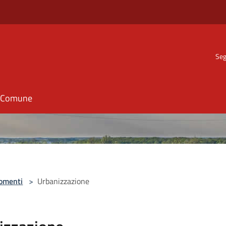
Seg
il Comune
omenti
>
Urbanizzazione