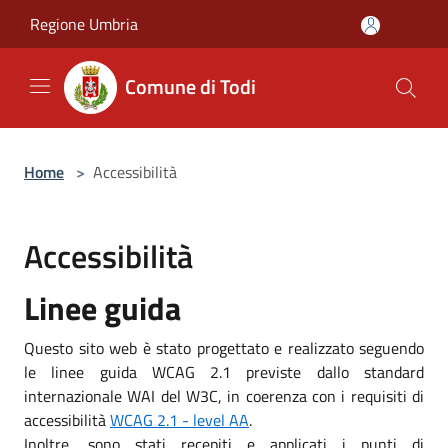
Salta al contenuto principale
Regione Umbria
Comune di Todi
Home
>
Accessibilità
Accessibilità
Linee guida
Questo sito web è stato progettato e realizzato seguendo
le linee guida WCAG 2.1 previste dallo standard
internazionale WAI del W3C, in coerenza con i requisiti di
accessibilità
WCAG 2.1 - level AA
.
Inoltre, sono stati recepiti e applicati i punti di