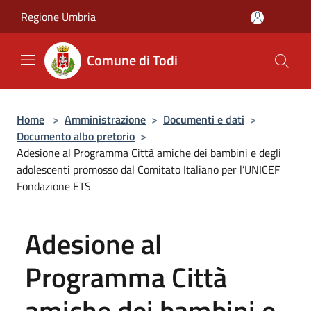
Salta al contenuto principale
Regione Umbria
Comune di Todi
Home
>
Amministrazione
>
Documenti e dati
>
Documento albo pretorio
>
Adesione al Programma Città amiche dei bambini e degli
adolescenti promosso dal Comitato Italiano per l’UNICEF
Fondazione ETS
Adesione al
Programma Città
amiche dei bambini e