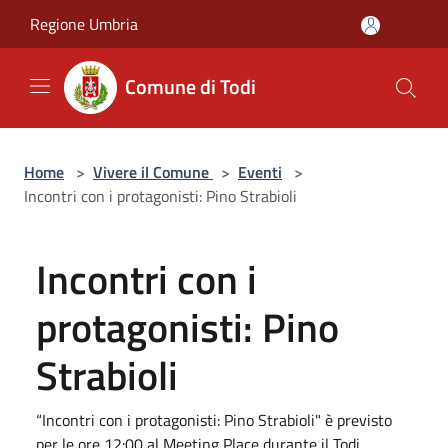
Salta al contenuto principale
Regione Umbria
Comune di Todi
Home
>
Vivere il Comune
>
Eventi
>
Incontri con i protagonisti: Pino Strabioli
Incontri con i
protagonisti: Pino
Strabioli
“Incontri con i protagonisti: Pino Strabioli" è previsto
per le ore 12:00 al Meeting Place durante il Todi