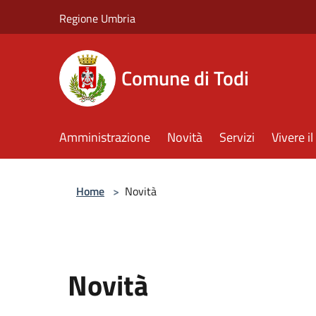
Salta al contenuto principale
Regione Umbria
Comune di Todi
Amministrazione
Novità
Servizi
Vivere 
Home
>
Novità
Novità