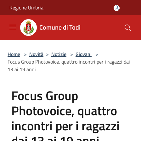
Salta al contenuto principale
Regione Umbria
Comune di Todi
Home
>
Novità
>
Notizie
>
Giovani
>
Focus Group Photovoice, quattro incontri per i ragazzi dai
13 ai 19 anni
Focus Group
Photovoice, quattro
incontri per i ragazzi
dai 13 ai 19 anni