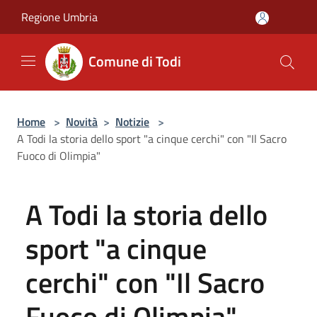
Salta al contenuto principale
Regione Umbria
Comune di Todi
Home
>
Novità
>
Notizie
>
A Todi la storia dello sport "a cinque cerchi" con "Il Sacro
Fuoco di Olimpia"
A Todi la storia dello
sport "a cinque
cerchi" con "Il Sacro
Fuoco di Olimpia"