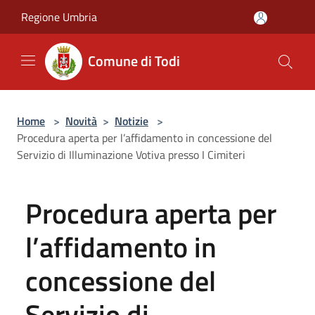
Salta al contenuto principale
Regione Umbria
Comune di Todi
Home
>
Novità
>
Notizie
>
Procedura aperta per l’affidamento in concessione del
Servizio di Illuminazione Votiva presso I Cimiteri
Procedura aperta per
l’affidamento in
concessione del
Servizio di