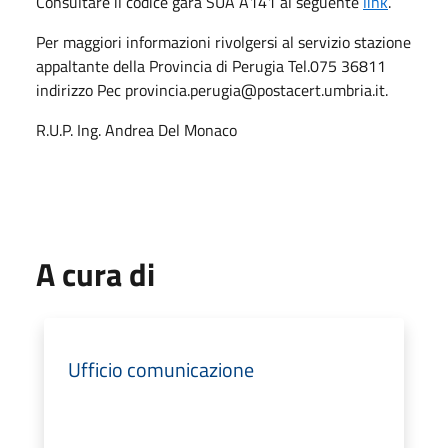
Consultare il codice gara SUA A141 al seguente
link
.
Per maggiori informazioni rivolgersi al servizio stazione
appaltante della Provincia di Perugia Tel.075 36811
indirizzo Pec provincia.perugia@postacert.umbria.it.
R.U.P. Ing. Andrea Del Monaco
A cura di
Ufficio comunicazione