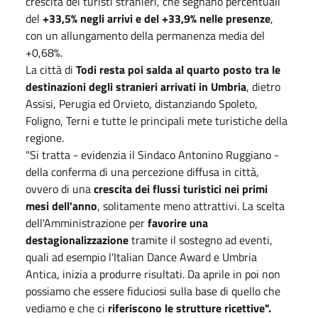
crescita dei turisti stranieri, che segnano percentuali
del
+33,5% negli arrivi e del +33,9% nelle presenze
,
con un allungamento della permanenza media del
+0,68%.
La città di
Todi resta poi salda al quarto posto tra le
destinazioni degli stranieri arrivati in Umbria
, dietro
Assisi, Perugia ed Orvieto, distanziando Spoleto,
Foligno, Terni e tutte le principali mete turistiche della
regione.
"Si tratta - evidenzia il Sindaco Antonino Ruggiano -
della conferma di una percezione diffusa in città,
ovvero di una
crescita dei flussi turistici nei primi
mesi dell'anno
, solitamente meno attrattivi. La scelta
dell'Amministrazione per
favorire una
destagionalizzazione
tramite il sostegno ad eventi,
quali ad esempio l'Italian Dance Award e Umbria
Antica, inizia a produrre risultati. Da aprile in poi non
possiamo che essere fiduciosi sulla base di quello che
vediamo e che ci
riferiscono le strutture ricettive".