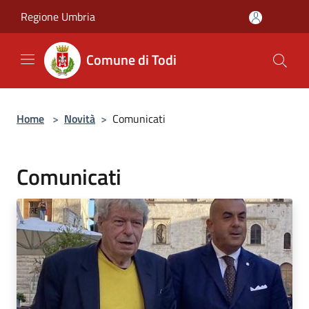
Salta al contenuto principale
Regione Umbria
Comune di Todi
Home
>
Novità
>
Comunicati
Comunicati