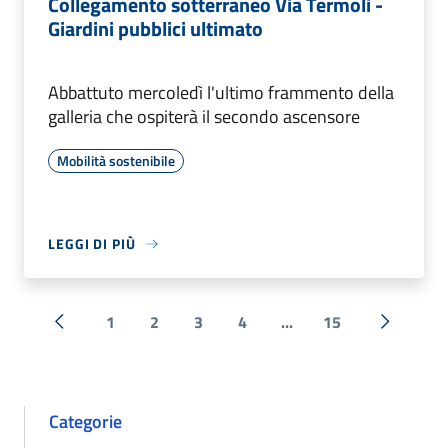
Collegamento sotterraneo Via Termoli -
Giardini pubblici ultimato
Abbattuto mercoledì l'ultimo frammento della
galleria che ospiterà il secondo ascensore
Mobilità sostenibile
LEGGI DI PIÙ
1
2
3
4
...
15
« Precedente
Successi
Categorie