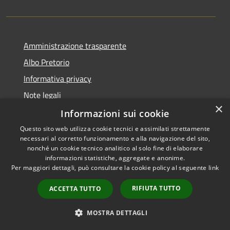
Amministrazione trasparente
Albo Pretorio
Informativa privacy
Note legali
×
Dichiarazione di accessibilità
Informazioni sui cookie
Questo sito web utilizza cookie tecnici e assimilati strettamente
necessari al corretto funzionamento e alla navigazione del sito,
nonché un cookie tecnico analitico al solo fine di elaborare
informazioni statistiche, aggregate e anonime.
RSS
Copyright © 2026 • Comune di
Per maggiori dettagli, può consultare la cookie policy al seguente
link
Accessibilità
Todi • Powered by
Privacy
Municipium
Accesso
•
RIFIUTA TUTTO
ACCETTA TUTTO
Cookie
redazione
Mappa del sito
MOSTRA DETTAGLI