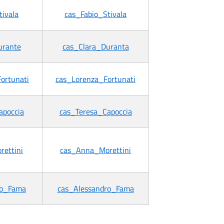
tivala
cas_Fabio_Stivala
urante
cas_Clara_Duranta
ortunati
cas_Lorenza_Fortunati
apoccia
cas_Teresa_Capoccia
ettini
cas_Anna_Morettini
ro_Fama
cas_Alessandro_Fama