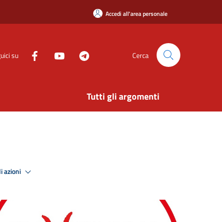
Accedi all'area personale
uici su
Cerca
Tutti gli argomenti
i azioni