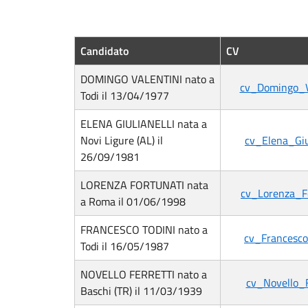
Candidato
CV
DOMINGO VALENTINI nato a
cv_Domingo_V
Todi il 13/04/1977
ELENA GIULIANELLI nata a
Novi Ligure (AL) il
cv_Elena_Giul
26/09/1981
LORENZA FORTUNATI nata
cv_Lorenza_F
a Roma il 01/06/1998
FRANCESCO TODINI nato a
cv_Francesco
Todi il 16/05/1987
NOVELLO FERRETTI nato a
cv_Novello_F
Baschi (TR) il 11/03/1939