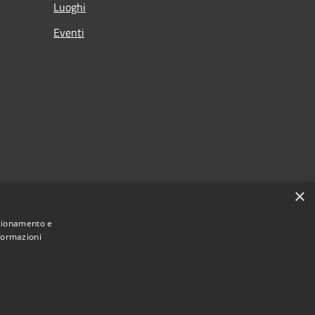
Luoghi
Eventi
×
nzionamento e
nformazioni