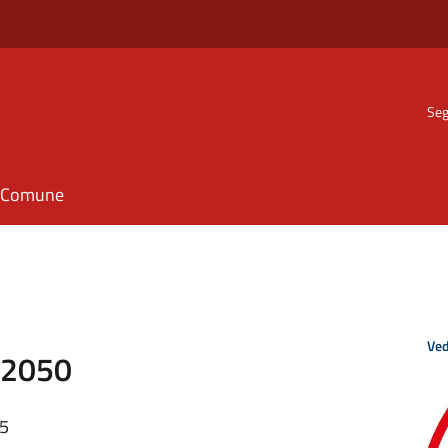
Seg
il Comune
Ved
 2050
25