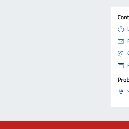
Cont
Prob