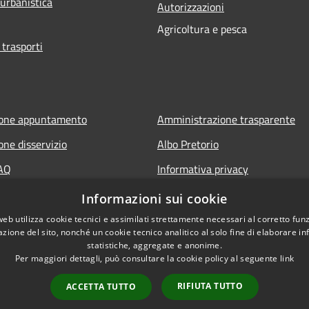
 urbanistica
Autorizzazioni
Agricoltura e pesca
 trasporti
ione appuntamento
Amministrazione trasparente
one disservizio
Albo Pretorio
FAQ
Informativa privacy
 assistenza
Note legali
Informazioni sui cookie
Dichiarazione di accessibilità
web utilizza cookie tecnici e assimilati strettamente necessari al corretto fu
azione del sito, nonché un cookie tecnico analitico al solo fine di elaborare i
statistiche, aggregate e anonime.
Per maggiori dettagli, può consultare la cookie policy al seguente
link
RIFIUTA TUTTO
ACCETTA TUTTO