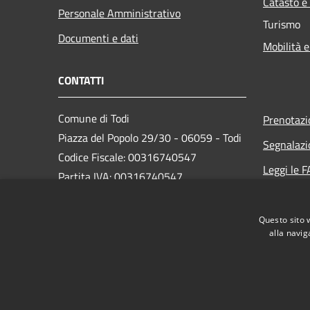
Catasto e
Personale Amministrativo
Turismo
Documenti e dati
Mobilità e
CONTATTI
Comune di Todi
Prenotaz
Piazza del Popolo 29/30 - 06059 - Todi
Segnalazi
Codice Fiscale: 00316740547
Leggi le 
Partita IVA: 00316740547
Richiesta
PEC:
comune.todi@postacert.umbria.it
Questo sito 
Centralino Unico: 075 89561
alla navig