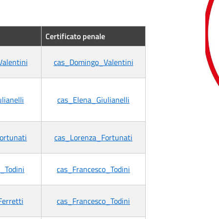
Certificato penale
alentini
cas_Domingo_Valentini
ianelli
cas_Elena_Giulianelli
ortunati
cas_Lorenza_Fortunati
_Todini
cas_Francesco_Todini
erretti
cas_Francesco_Todini