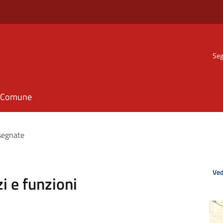
Seg
il Comune
ssegnate
Ved
i e funzioni