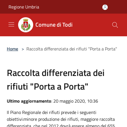
Salta al contenuto principale
Regione Umbria
Comune di Todi
Home
>
Raccolta differenziata dei rifiuti "Porta a Porta"
Raccolta differenziata dei
rifiuti "Porta a Porta"
Ultimo aggiornamento
: 20 maggio 2020, 10:36
Il Piano Regionale dei rifiuti prevede i seguenti
obiettivi:minore produzione dei rifiuti, maggiore raccolta
differenziata, che nel 2012 dovrà essere almeno del 65%,