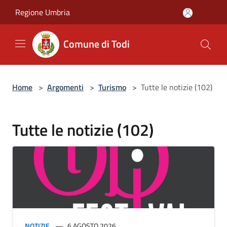
Salta al contenuto principale
Regione Umbria
Comune di Todi
Home
>
Argomenti
>
Turismo
>
Tutte le notizie (102)
Tutte le notizie (102)
NOTIZIE
6 AGOSTO 2026