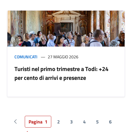
COMUNICATI
27 MAGGIO 2026
Turisti nel primo trimestre a Todi: +24
per cento di arrivi e presenze
Pagina
1
2
3
4
5
6
Pagina precedente