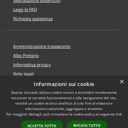
Segnalazione disservizio
Leggi le FAQ
Richiesta assistenza
Amministrazione trasparente
Albo Pretorio
Informativa privacy
Note legali
×
Dichiarazione di accessibilità
Informazioni sui cookie
Questo sito web utilizza cookie tecnici e assimilati strettamente
necessari al corretto funzionamento e alla navigazione del sito,
nonché un cookie tecnico analitico al solo fine di elaborare
informazioni statistiche, aggregate e anonime.
RSS
Copyright © 2026 • Comune di
Per maggiori dettagli, può consultare la cookie policy al seguente
link
Accessibilità
Todi • Powered by
Privacy
Municipium
Accesso
•
RIFIUTA TUTTO
ACCETTA TUTTO