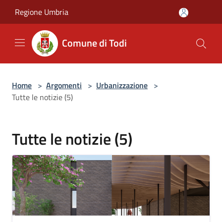
Salta al contenuto principale
Regione Umbria
Comune di Todi
Home
>
Argomenti
>
Urbanizzazione
>
Tutte le notizie (5)
Tutte le notizie (5)