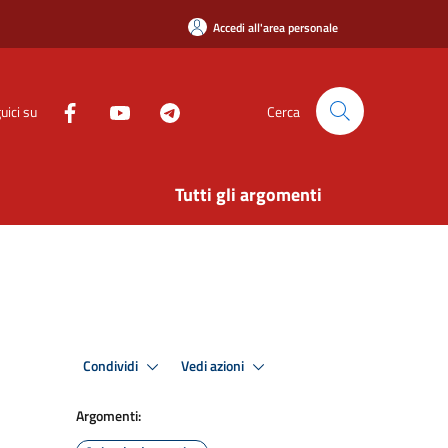
Accedi all'area personale
uici su
Cerca
Tutti gli argomenti
Condividi
Vedi azioni
Argomenti: