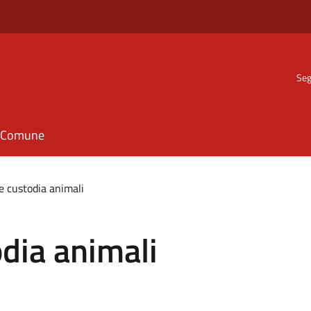
Seg
il Comune
 e custodia animali
odia animali