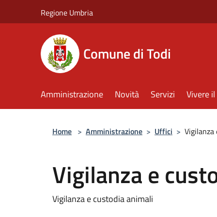
Salta al contenuto principale
Regione Umbria
Comune di Todi
Amministrazione
Novità
Servizi
Vivere 
Home
>
Amministrazione
>
Uffici
>
Vigilanza
Vigilanza e cust
Vigilanza e custodia animali