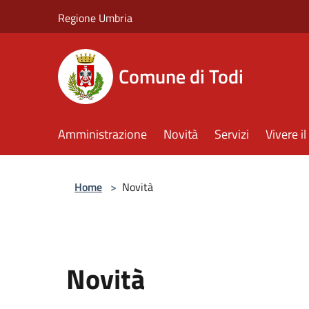
Salta al contenuto principale
Regione Umbria
Comune di Todi
Amministrazione
Novità
Servizi
Vivere 
Home
>
Novità
Novità