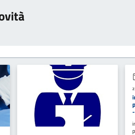
ovità
2
i
p