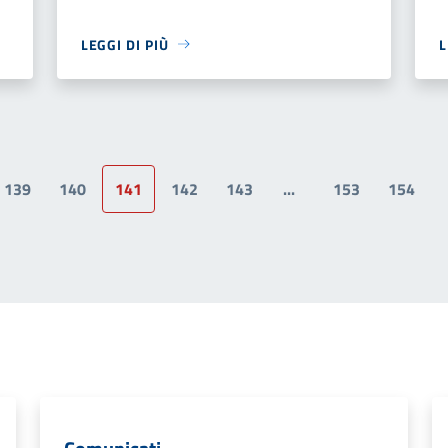
LEGGI DI PIÙ
L
139
140
141
142
143
...
153
154
a precedente