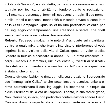
«Dotata di "tre voci", è stato detto, per la sua eccezionale estensio
teatrale per tecnica e abilità nel fondere canto e recitazione, 
nell'incarnare personaggi femminili seducenti e tragici. Il suo nome 
e stile, trionfi e consensi, mondanità e vicende private si sono intre
della COB Compagnia Opus Ballet ha una particolare valenza per l'or
dal linguaggio contemporaneo, una creazione a serata, che rifletta
senza però volerla raccontare descrivendola. 
Roberto Tedesco
 amalgama le note di Vissi d’arte sulla partitur
dentro la quale mixa anche brani d’interviste e interferenze di voci.
imprime la sua visione della vita di Callas, quasi un voler predi
“vedere la musica e ascoltare la danza”. Su un ritmo crescente, q
corpi - maschili e femminili, un’unica entità -, rivestiti di stilizza
Un’estetica che rimanda ai costumi teatrali dell’opera, e a quel mondo
è stata anche un’icona. 
Questo divismo fashion lo rimarca nella sua creazione il coreograf
suo “immaginario Callas” anche sotto l’aspetto estetico, unito alla f
ritmo caratterizzano il suo linguaggio. Lo incarnano le cinque da
alcuni riferimenti della vita del soprano: il canto, la sua radice gre
Non interviene, invece, con particolari contaminazioni sonore 
Carlo
Con una drammaturgia legata a una componente anche ironica che