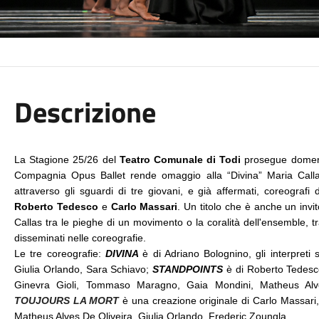
Descrizione
La Stagione 25/26 del 
Teatro Comunale di Todi 
prosegue domeni
Compagnia Opus Ballet rende omaggio alla “Divina” Maria Callas
attraverso gli sguardi di tre giovani, e già affermati, coreograf
Roberto Tedesco 
e
 Carlo Massari
. Un titolo che è anche un invito
Callas tra le pieghe di un movimento o la coralità dell'ensemble, tra
disseminati nelle coreografie.
Le tre coreografie: 
DIVINA 
è di Adriano Bolognino, gli interpreti 
Giulia Orlando, Sara Schiavo; 
STANDPOINTS
è di Roberto Tedesco,
TOUJOURS LA MORT
 è una creazione originale di Carlo Massari
Matheus Alves De Oliveira, Giulia Orlando, Frederic Zoungla.