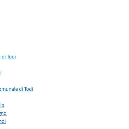
 di Todi
i
Comunale di Todi
lio
ugno
odi