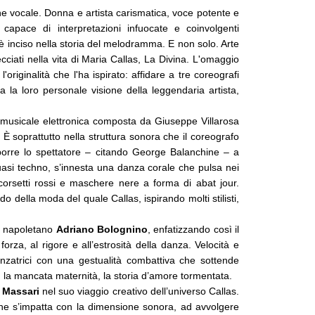
ne vocale. Donna e artista carismatica, voce potente e 
capace di interpretazioni infuocate e coinvolgenti 
è inciso nella storia del melodramma. E non solo. Arte 
cciati nella vita di Maria Callas, La Divina. L'omaggio 
iginalità che l'ha ispirato: affidare a tre coreografi 
 la loro personale visione della leggendaria artista, 
a musicale elettronica composta da Giuseppe Villarosa 
 È soprattutto nella struttura sonora che il coreografo 
sporre lo spettatore – citando George Balanchine – a 
uasi
techno, s’innesta una danza corale che pulsa nei 
ti corsetti rossi e maschere nere a forma di abat jour. 
 della moda del quale Callas, ispirando molti stilisti, 
o napoletano 
Adriano Bolognino
, enfatizzando così il 
orza, al rigore e all’estrosità della danza. Velocità e 
nzatrici con una gestualità combattiva che sottende 
ca, la mancata maternità, la storia d’amore tormentata. 
 Massari 
nel suo viaggio creativo dell’universo Callas. 
 s’impatta con la dimensione sonora, ad avvolgere 