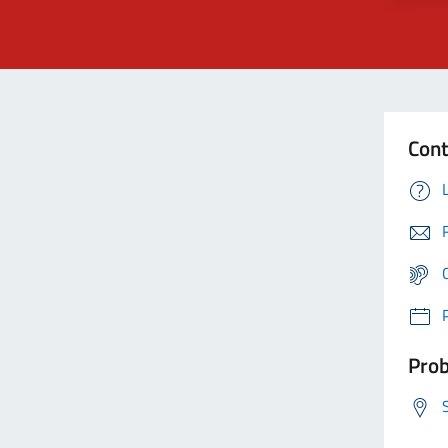
Cont
Prob