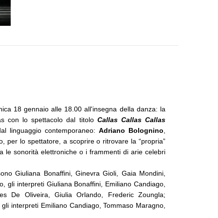
ca 18 gennaio alle 18.00 all'insegna della danza: la 
 con lo spettacolo dal titolo 
Callas Callas Callas
i dal linguaggio contemporaneo: 
Adriano Bolognino
, 
, per lo spettatore, a scoprire o ritrovare la “propria” 
 le sonorità elettroniche o i frammenti di arie celebri 
sono Giuliana Bonaffini, Ginevra Gioli, Gaia Mondini, 
 gli interpreti Giuliana Bonaffini, Emiliano Candiago, 
Ginevra Gioli, Tommaso Maragno, Gaia Mondini, Matheus Alves De Oliveira, Giulia Orlando, Frederic Zoungla; 
, gli interpreti Emiliano Candiago, Tommaso Maragno, 