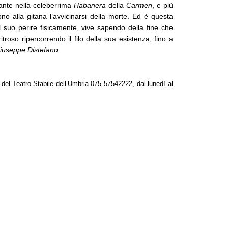
tante nella celeberrima
 Habanera
 della
 Carmen
, e più 
o alla gitana l’avvicinarsi della morte. Ed è questa 
 suo perire fisicamente, vive sapendo della fine che 
roso ripercorrendo il filo della sua esistenza, fino a 
iuseppe Distefano
del Teatro Stabile dell’Umbria 075 57542222, dal lunedì al 