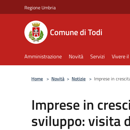
Salta al contenuto principale
Regione Umbria
Comune di Todi
Amministrazione
Novità
Servizi
Vivere 
Home
>
Novità
>
Notizie
>
Imprese in crescit
Imprese in cresci
sviluppo: visita 