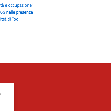
ità e occupazione"
0,6% nelle presenze
ttà di Todi
?