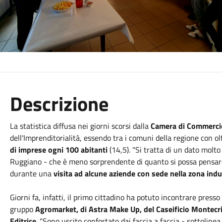
Descrizione
La statistica diffusa nei giorni scorsi dalla
Camera di Commercio
dell'Imprenditorialità, essendo tra i comuni della regione con ol
di imprese ogni 100 abitanti
(14,5). "Si tratta di un dato molt
Ruggiano - che è meno sorprendente di quanto si possa pensar
durante una
visita ad alcune aziende con sede nella zona indu
Giorni fa, infatti, il primo cittadino ha potuto incontrare presso 
gruppo
Agromarket, di Astra Make Up, del Caseificio Montecris
Editrice
. "Sono uscito confortato dai faccia a faccia - sottoline