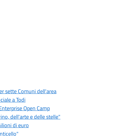
per sette Comuni dell'area
ciale a Todi
al Enterprise Open Camp
no, dell'arte e delle stelle"
ilioni di euro
ticello"