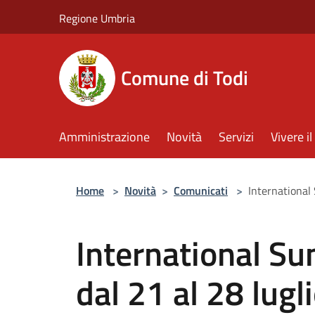
Salta al contenuto principale
Regione Umbria
Comune di Todi
Amministrazione
Novità
Servizi
Vivere 
Home
>
Novità
>
Comunicati
>
International
International S
dal 21 al 28 lugl