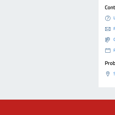
Cont
Prob