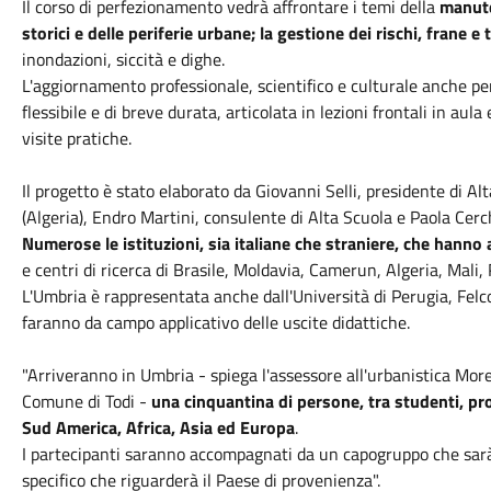
Il corso di perfezionamento vedrà affrontare i temi della
manute
storici e delle periferie urbane; la gestione dei rischi, frane e
inondazioni, siccità e dighe.
L'aggiornamento professionale, scientifico e culturale anche p
flessibile e di breve durata, articolata in lezioni frontali in aul
visite pratiche.
Il progetto è stato elaborato da Giovanni Selli, presidente di A
(Algeria), Endro Martini, consulente di Alta Scuola e Paola Cerch
Numerose le istituzioni, sia italiane che straniere, che hanno
e centri di ricerca di Brasile, Moldavia, Camerun, Algeria, Mali
L'Umbria è rappresentata anche dall'Università di Perugia, Felc
faranno da campo applicativo delle uscite didattiche.
"Arriveranno in Umbria - spiega l'assessore all'urbanistica More
Comune di Todi -
una cinquantina di persone, tra studenti, pr
Sud America, Africa, Asia ed Europa
.
I partecipanti saranno accompagnati da un capogruppo che sar
specifico che riguarderà il Paese di provenienza".