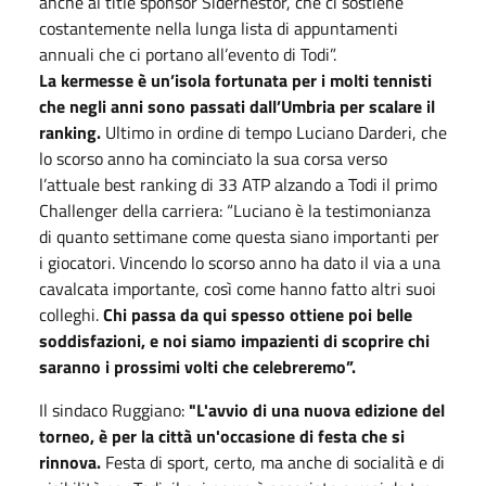
anche al title sponsor Sidernestor, che ci sostiene
costantemente nella lunga lista di appuntamenti
annuali che ci portano all’evento di Todi”.
La kermesse è un’isola fortunata per i molti tennisti
che negli anni sono passati dall’Umbria per scalare il
ranking.
Ultimo in ordine di tempo Luciano Darderi, che
lo scorso anno ha cominciato la sua corsa verso
l’attuale best ranking di 33 ATP alzando a Todi il primo
Challenger della carriera: “Luciano è la testimonianza
di quanto settimane come questa siano importanti per
i giocatori. Vincendo lo scorso anno ha dato il via a una
cavalcata importante, così come hanno fatto altri suoi
colleghi.
Chi passa da qui spesso ottiene poi belle
soddisfazioni, e noi siamo impazienti di scoprire chi
saranno i prossimi volti che celebreremo”.
Il sindaco Ruggiano:
"L'avvio di una nuova edizione del
torneo, è per la città un'occasione di festa che si
rinnova.
Festa di sport, certo, ma anche di socialità e di