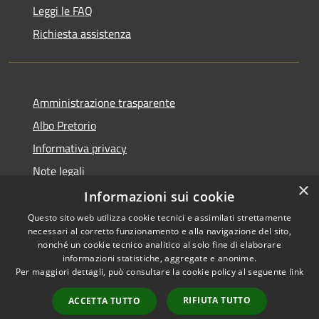
Leggi le FAQ
Richiesta assistenza
Amministrazione trasparente
Albo Pretorio
Informativa privacy
Note legali
×
Dichiarazione di accessibilità
Informazioni sui cookie
Questo sito web utilizza cookie tecnici e assimilati strettamente
necessari al corretto funzionamento e alla navigazione del sito,
nonché un cookie tecnico analitico al solo fine di elaborare
informazioni statistiche, aggregate e anonime.
RSS
Copyright © 2026 • Comune di
Per maggiori dettagli, può consultare la cookie policy al seguente
link
Accessibilità
Todi • Powered by
Privacy
Municipium
Accesso
•
RIFIUTA TUTTO
ACCETTA TUTTO
Cookie
redazione