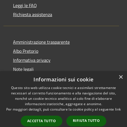
Leggi le FAQ
Richiesta assistenza
Amministrazione trasparente
Albo Pretorio
Informativa privacy
Note legali
×
Dichiarazione di accessibilità
Informazioni sui cookie
Questo sito web utilizza cookie tecnici e assimilati strettamente
necessari al corretto funzionamento e alla navigazione del sito,
nonché un cookie tecnico analitico al solo fine di elaborare
informazioni statistiche, aggregate e anonime.
RSS
Copyright © 2026 • Comune di
Per maggiori dettagli, può consultare la cookie policy al seguente
link
Accessibilità
Todi • Powered by
Privacy
Municipium
Accesso
•
RIFIUTA TUTTO
ACCETTA TUTTO