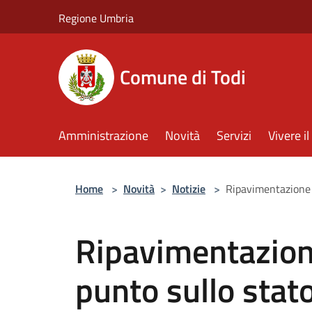
Salta al contenuto principale
Regione Umbria
Comune di Todi
Amministrazione
Novità
Servizi
Vivere 
Home
>
Novità
>
Notizie
>
Ripavimentazione c
Ripavimentazione
punto sullo stato