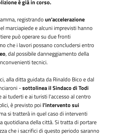
izione è già in corso.
ramma, registrando
un'accelerazione
del marciapiede e alcuni imprevisti hanno
tiere può operare su due fronti
 che i lavori possano concludersi entro
teo
, dal possibile danneggiamento della
inconvenienti tecnici.
ci, alla ditta guidata da Rinaldo Bico e dal
nciaroni -
sottolinea il Sindaco di Todi
 ai tuderti e ai turisti l'accesso al centro
ici, è previsto poi
l'intervento sui
 ma si tratterà in quel caso di interventi
 quotidiana della città. Si tratta di portare
za che i sacrifici di questo periodo saranno