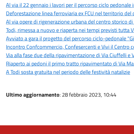
Al via il 22 gennaio i lavori per il percorso ciclo pedonale
Deforestazione linea ferroviaria ex FCU nel territorio del
Al via opere di rigenerazione urbana del centro storico di 
Todi, rimessa a nuovo e riaperta nei tempi previsti tutta Vi
Avviato a gara il progetto del percorso ciclo-pedonale "Gi
Incontro Confcommercio, Confesercenti e Vivi il Centro c
Via alla fase due della ripavimentazione di Via Ciuffelli e 
Riaperto ai pedoni il primo tratto ripavimentato di Via Ma
A Todi sosta gratuita nel periodo delle festività natalizie
Ultimo aggiornamento
: 28 febbraio 2023, 10:44