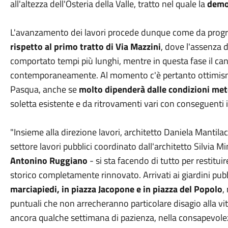
all'altezza dell'Osteria della Valle, tratto nel quale la
demol
L'avanzamento dei lavori procede dunque come da prog
rispetto al primo tratto di Via Mazzini
, dove l'assenza 
comportato tempi più lunghi, mentre in questa fase il can
contemporaneamente. Al momento c'è pertanto ottimismo
Pasqua, anche se
molto dipenderà dalle condizioni me
soletta esistente e da ritrovamenti vari con conseguenti 
"Insieme alla direzione lavori, architetto Daniela Mantilac
settore lavori pubblici coordinato dall'architetto Silvia Mi
Antonino Ruggiano
- si sta facendo di tutto per restituire
storico completamente rinnovato. Arrivati ai giardini pubbl
marciapiedi, in piazza Jacopone e in piazza del Popolo
,
puntuali che non arrecheranno particolare disagio alla vita
ancora qualche settimana di pazienza, nella consapevolez