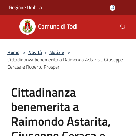
Salta al contenuto principale
Regione Umbria
Comune di Todi
Home
>
Novità
>
Notizie
>
Cittadinanza benemerita a Raimondo Astarita, Giuseppe
Cerasa e Roberto Prosperi
Cittadinanza
benemerita a
Raimondo Astarita,
Giuseppe Cerasa e