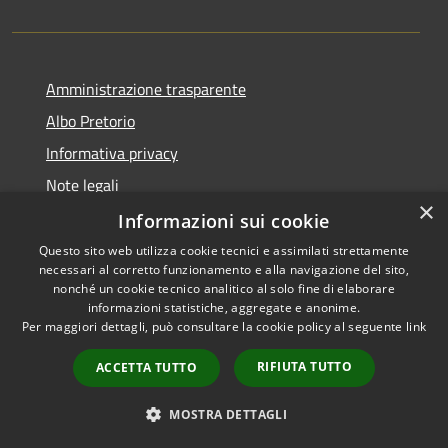
Amministrazione trasparente
Albo Pretorio
Informativa privacy
Note legali
×
Dichiarazione di accessibilità
Informazioni sui cookie
Questo sito web utilizza cookie tecnici e assimilati strettamente
necessari al corretto funzionamento e alla navigazione del sito,
nonché un cookie tecnico analitico al solo fine di elaborare
informazioni statistiche, aggregate e anonime.
RSS
Copyright © 2026 • Comune di
Per maggiori dettagli, può consultare la cookie policy al seguente
link
Accessibilità
Todi • Powered by
Privacy
Municipium
Accesso
•
RIFIUTA TUTTO
ACCETTA TUTTO
Cookie
redazione
Mappa del sito
MOSTRA DETTAGLI