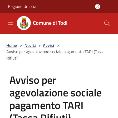
Salta al contenuto principale
Regione Umbria
Comune di Todi
Home
>
Novità
>
Avvisi
>
Avviso per agevolazione sociale pagamento TARI (Tassa
Rifiuti)
Avviso per
agevolazione sociale
pagamento TARI
(Tassa Rifiuti)