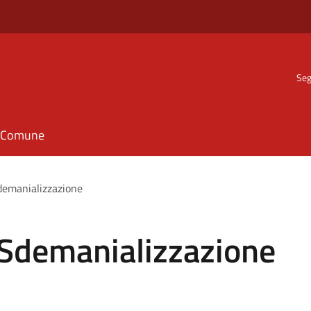
Seg
il Comune
demanializzazione
 Sdemanializzazione