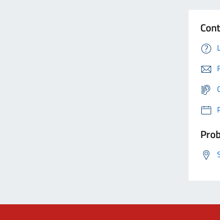
Cont
Prob