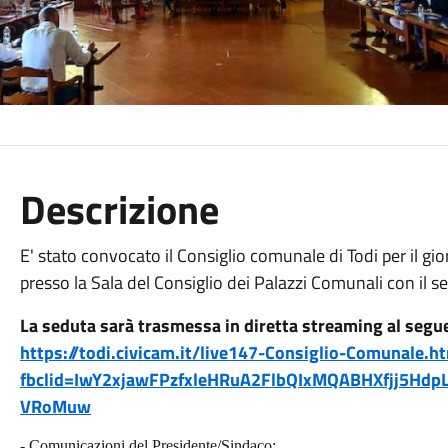
Descrizione
E' stato convocato il Consiglio comunale di Todi per il gi
presso la Sala del Consiglio dei Palazzi Comunali con il 
La seduta sarà trasmessa in diretta streaming al segue
https://todi.civicam.it/live147-Consiglio-Comunale.h
fbclid=IwY2xjawFPzfxleHRuA2FlbQIxMQABHXfjj5H
VRoMuw
- Comunicazioni del Presidente/Sindaco;