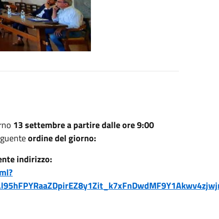
orno
13 settembre a partire dalle ore 9:00
seguente
ordine del giorno:
nte indirizzo:
tml?
dpLl95hFPYRaaZDpirEZ8y1Zit_k7xFnDwdMF9Y1Akwv4zj