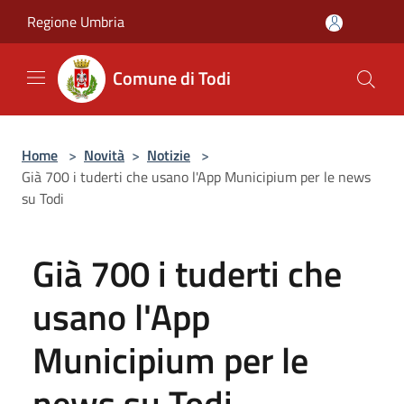
Salta al contenuto principale
Regione Umbria
Comune di Todi
Home
>
Novità
>
Notizie
>
Già 700 i tuderti che usano l'App Municipium per le news
su Todi
Già 700 i tuderti che
usano l'App
Municipium per le
news su Todi