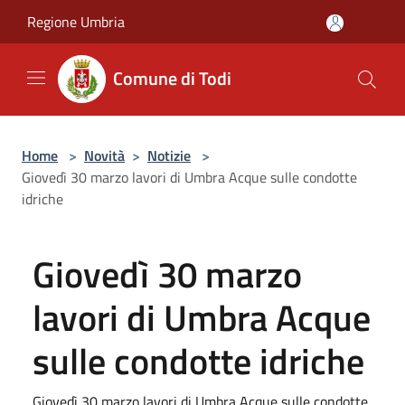
Salta al contenuto principale
Regione Umbria
Comune di Todi
Home
>
Novità
>
Notizie
>
Giovedì 30 marzo lavori di Umbra Acque sulle condotte
idriche
Giovedì 30 marzo
lavori di Umbra Acque
sulle condotte idriche
Giovedì 30 marzo lavori di Umbra Acque sulle condotte