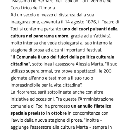
"Massimo De Bernart" del "Goldoni" di Livorno e del
Coro Lirico dell'Umbria.
Ad un secolo e mezzo di distanza dalla sua
inaugurazione, avvenuta il 14 agosto 1876, il Teatro di
Todi si conferma pertanto
uno dei cuori pulsanti della
cultura nel panorama umbro
, grazie ad un'attività
molto intensa che vede dispiegarsi al suo interno la
stagione di prosa ed alcuni importanti festival.
"Il Comunale è uno dei fulcri della politica culturale
cittadina",
sottolinea l'assessore Alessia Marta. "Il suo
utilizzo supera ormai, tra prove e spettacoli, le 200
giornate all'anno e testimonia il suo ruolo
imprescindibile per la vita cittadina".
La ricorrenza sarà sottolineata anche con altre
iniziative ed occasioni. Tra queste l'Amministrazione
comunale di Todi ha promosso
un annullo filatelico
speciale previsto in ottobre
in concomitanza con
l'avvio della nuova stagione di prosa. "Inoltre -
aggiunge l'assessore alla cultura Marta - sempre in