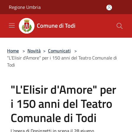
Salta al contenuto principale
Regione Umbria
Comune di Todi
Home
>
Novità
>
Comunicati
>
"L'Elisir d'Amore" per i 150 anni del Teatro Comunale di
Todi
"L'Elisir d'Amore" per
i 150 anni del Teatro
Comunale di Todi
L'opera di Doninzetti in scena il 28 giugno