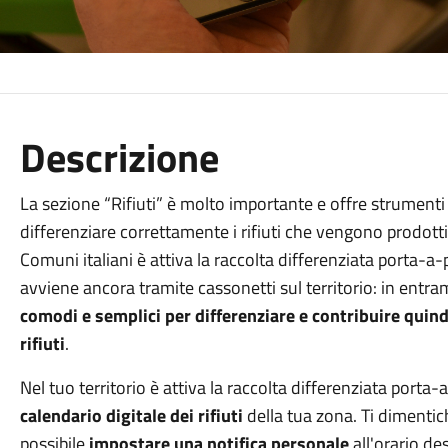
Descrizione
La sezione “Rifiuti” è molto importante e offre strumenti e
differenziare correttamente i rifiuti che vengono prodotti 
Comuni italiani è attiva la raccolta differenziata porta-a-p
avviene ancora tramite cassonetti sul territorio: in entram
comodi e semplici per differenziare e contribuire quind
rifiuti
.
Nel tuo territorio è attiva la raccolta differenziata porta
calendario digitale dei rifiuti
della tua zona. Ti dimentichi
possibile
impostare una notifica personale
all'orario de