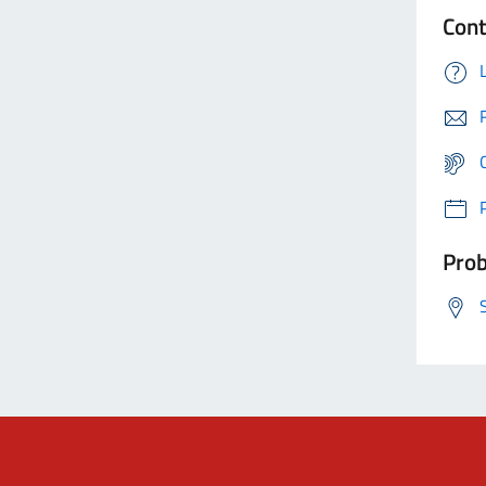
Cont
Prob