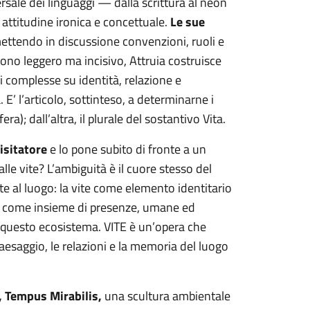
ersale dei linguaggi — dalla scrittura al neon
 attitudine ironica e concettuale.
Le sue
ttendo in discussione convenzioni, ruoli e
tono leggero ma incisivo, Attruia costruisce
ni complesse su identità, relazione e
a. E’ l’articolo, sottinteso, a determinarne i
era); dall’altra, il plurale del sostantivo Vita.
visitatore
e lo pone subito di fronte a un
 alle vite? L’ambiguità è il cuore stesso del
e al luogo: la vite come elemento identitario
vite come insieme di presenze, umane ed
i questo ecosistema. VITE è un’opera che
 paesaggio, le relazioni e la memoria del luogo
, Tempus Mirabilis,
una scultura ambientale