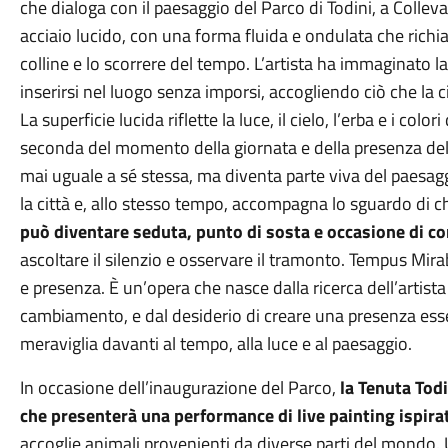
che dialoga con il paesaggio del Parco di Todini, a Colleva
acciaio lucido, con una forma fluida e ondulata che richia
colline e lo scorrere del tempo. L’artista ha immaginato 
inserirsi nel luogo senza imporsi, accogliendo ciò che la 
La superficie lucida riflette la luce, il cielo, l’erba e i co
seconda del momento della giornata e della presenza del
mai uguale a sé stessa, ma diventa parte viva del paesagg
la città e, allo stesso tempo, accompagna lo sguardo di c
può diventare seduta, punto di sosta e occasione di c
ascoltare il silenzio e osservare il tramonto. Tempus Mirab
e presenza. È un’opera che nasce dalla ricerca dell’artista
cambiamento, e dal desiderio di creare una presenza essen
meraviglia davanti al tempo, alla luce e al paesaggio.
In occasione dell’inaugurazione del Parco,
la Tenuta Tod
che presenterà una performance di live painting ispirata
accoglie animali provenienti da diverse parti del mondo