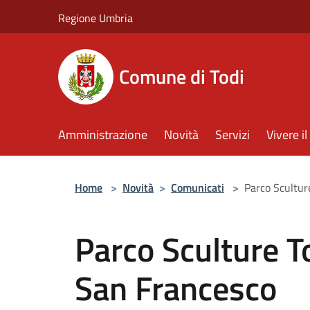
Salta al contenuto principale
Regione Umbria
Comune di Todi
Amministrazione
Novità
Servizi
Vivere 
Home
>
Novità
>
Comunicati
>
Parco Scultur
Parco Sculture T
San Francesco