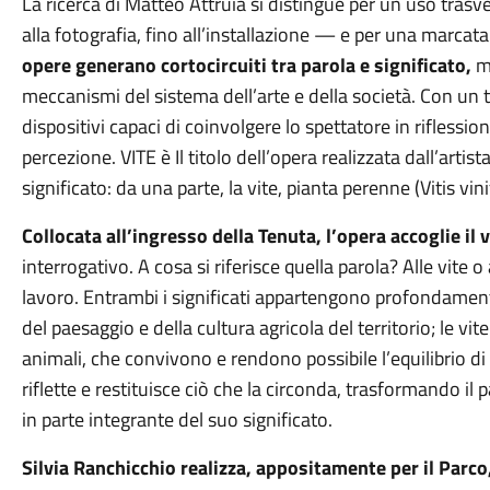
La ricerca di Matteo Attruia si distingue per un uso trasv
alla fotografia, fino all’installazione — e per una marcata
opere generano cortocircuiti tra parola e significato,
me
meccanismi del sistema dell’arte e della società. Con un 
dispositivi capaci di coinvolgere lo spettatore in riflessio
percezione. VITE è Il titolo dell’opera realizzata dall’artist
significato: da una parte, la vite, pianta perenne (Vitis vinif
Collocata all’ingresso della Tenuta, l’opera accoglie il 
interrogativo. A cosa si riferisce quella parola? Alle vite o
lavoro. Entrambi i significati appartengono profondament
del paesaggio e della cultura agricola del territorio; le 
animali, che convivono e rendono possibile l’equilibrio d
riflette e restituisce ciò che la circonda, trasformando il
in parte integrante del suo significato.
Silvia Ranchicchio realizza, appositamente per il Parco