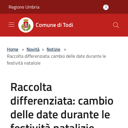
Salta al contenuto principale
Regione Umbria
Comune di Todi
Home
>
Novità
>
Notizie
>
Raccolta differenziata: cambio delle date durante le
festività natalizie
Raccolta
differenziata: cambio
delle date durante le
festività natalizie